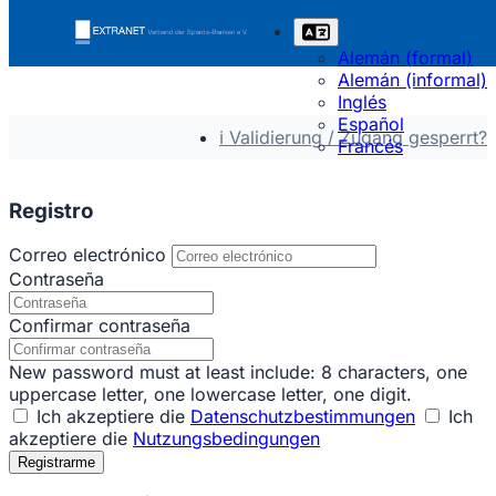
Alemán (formal)
Alemán (informal)
Inglés
Español
ℹ Validierung / Zugang gesperrt?
Francés
Registro
Correo electrónico
Contraseña
Confirmar contraseña
New password must at least include: 8 characters, one
uppercase letter, one lowercase letter, one digit.
Ich akzeptiere die
Datenschutzbestimmungen
Ich
akzeptiere die
Nutzungsbedingungen